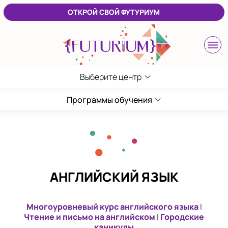
ОТКРОЙ СВОЙ ФУТУРИУМ
Выберите центр
Выберите центр
Калининград
Программы обучения
ЖК Восток
Москва
Ломоносовский
в Лефортово
АНГЛИЙСКИЙ ЯЗЫК
Пермь
на Садовом
Многоуровневый курс английского языка
|
Чтение и письмо на английском
|
Городские
Санкт-Петербург
каникулы