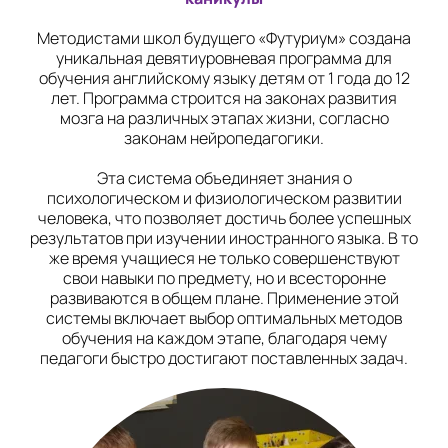
ЖК Лондон Парк
Методистами школ будущего «Футуриум» создана
уникальная девятиуровневая программа для
в Кронштадте
обучения английскому языку детям от 1 года до 12
Снежинск
лет. Программа строится на законах развития
мозга на различных этапах жизни, согласно
в Снежинске
законам нейропедагогики.
Уфа
Эта система объединяет знания о
психологическом и физиологическом развитии
на Бакалинской
человека, что позволяет достичь более успешных
результатов при изучении иностранного языка. В то
Челябинск
же время учащиеся не только совершенствуют
на Комсомольском
свои навыки по предмету, но и всесторонне
проспекте
развиваются в общем плане. Применение этой
системы включает выбор оптимальных методов
Чита
обучения на каждом этапе, благодаря чему
педагоги быстро достигают поставленных задач.
на Шилова