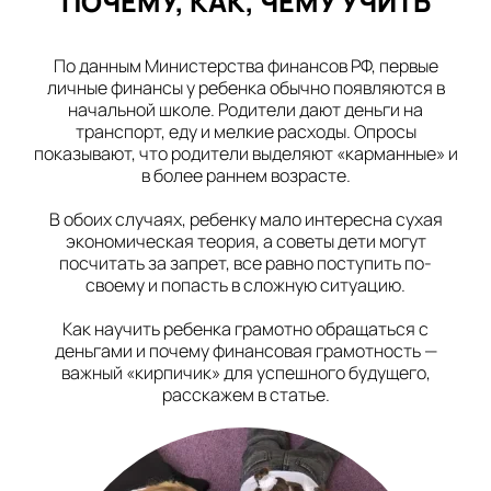
ПОЧЕМУ, КАК, ЧЕМУ УЧИТЬ
ЖК Лондон Парк
По данным Министерства финансов РФ, первые
в Кронштадте
личные финансы у ребенка обычно появляются в
Снежинск
начальной школе. Родители дают деньги на
транспорт, еду и мелкие расходы. Опросы
в Снежинске
показывают, что родители выделяют «карманные» и
в более раннем возрасте.
Уфа
В обоих случаях, ребенку мало интересна сухая
на Бакалинской
экономическая теория, а советы дети могут
посчитать за запрет, все равно поступить по-
Челябинск
своему и попасть в сложную ситуацию.
на Комсомольском
проспекте
Как научить ребенка грамотно обращаться с
Чита
деньгами и почему финансовая грамотность —
важный «кирпичик» для успешного будущего,
на Шилова
расскажем в статье.