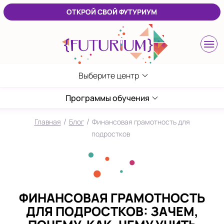
ОТКРОЙ СВОЙ ФУТУРИУМ
Выберите центр
Выберите центр
Калининград
Программы обучения
ЖК Восток
/
/
Главная
Блог
Финансовая грамотность для
Москва
подростков
Ломоносовский
в Лефортово
Пермь
ФИНАНСОВАЯ ГРАМОТНОСТЬ
на Садовом
ДЛЯ ПОДРОСТКОВ: ЗАЧЕМ,
Санкт-Петербург