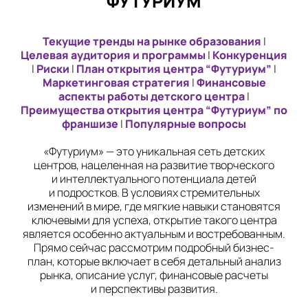
"ФУТУРИУМ"
ЖК Лондон Парк
Текущие тренды на рынке образования
|
в Кронштадте
Целевая аудитория и программы
|
Конкуренция
Снежинск
|
Риски
|
План открытия центра “Футуриум”
|
Маркетинговая стратегия
|
Финансовые
в Снежинске
аспекты работы детского центра
|
Преимущества открытия центра “Футуриум” по
Уфа
франшизе
|
Популярные вопросы
на Бакалинской
«Футуриум» — это уникальная сеть детских
центров, нацеленная на развитие творческого
Челябинск
и интеллектуального потенциала детей
на Комсомольском
и подростков. В условиях стремительных
проспекте
изменений в мире, где мягкие навыки становятся
Чита
ключевыми для успеха, открытие такого центра
является особенно актуальным и востребованным.
на Шилова
Прямо сейчас рассмотрим подробный бизнес-
план, которые включает в себя детальный анализ
рынка, описание услуг, финансовые расчеты
и перспективы развития.