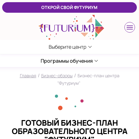
ОТКРОЙ СВОЙ ФУТУРИУМ
Выберите центр
Выберите центр
Калининград
Программы обучения
ЖК Восток
/
/
Главная
Бизнес-обзоры
Бизнес-план центра
Москва
"Футуриум"
Ломоносовский
в Лефортово
Пермь
ГОТОВЫЙ БИЗНЕС-ПЛАН
на Садовом
ОБРАЗОВАТЕЛЬНОГО ЦЕНТРА
Санкт-Петербург