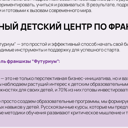
риментировать, учиться и развиваться. В результате, подр
 и готовыми к вызовам современного мира.
НЫЙ ДЕТСКИЙ ЦЕНТР ПО ФРА
туриум" — это простой и эффективный способ начать свой б
димые инструменты и поддержку для успешного старта.
ель франшизы “Футуриум”:
 — это не только перспективная бизнес-инициатива, но и в
ы наблюдаем растущий интерес к детским образовательным
ностях для своих детей, и 70% из них готовы инвестироват
 не просто создаем образовательные программы, мы формир
 навыков у детей. Русскоязычные курсы, которые мы пред
ые методики обучения развивают критическое мышление и т