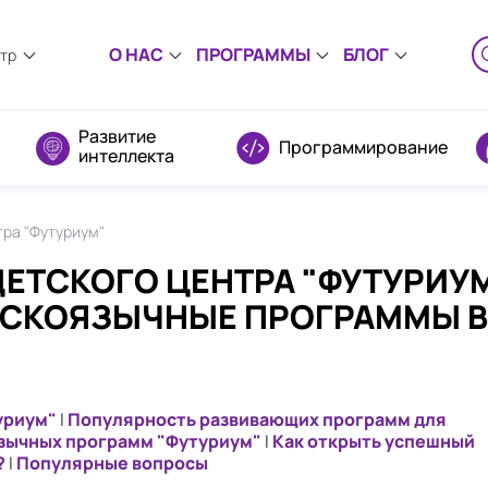
О НАС
ПРОГРАММЫ
БЛОГ
тр
ентр
д
ок
Развитие
Программирование
интеллекта
овский
тра "Футуриум"
тово
ЕТСКОГО ЦЕНТРА "ФУТУРИУМ
УССКОЯЗЫЧНЫЕ ПРОГРАММЫ В
вом
рбург
он Парк
уриум"
|
Популярность развивающих программ для
зычных программ "Футуриум"
|
Как открыть успешный
тадте
?
|
Популярные вопросы