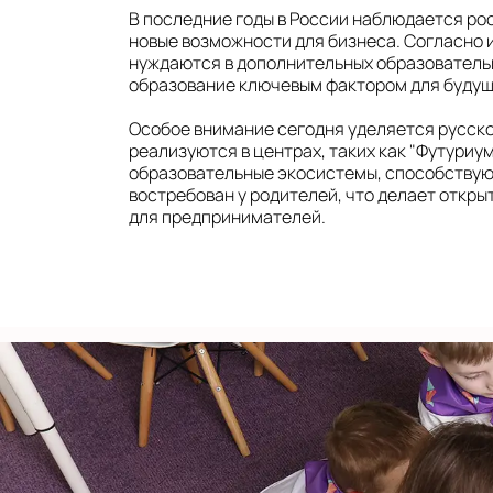
В последние годы в России наблюдается ро
в Снежи
новые возможности для бизнеса. Согласно 
нуждаются в дополнительных образовательны
Уфа
образование ключевым фактором для будущег
на Бака
Особое внимание сегодня уделяется русс
реализуются в центрах, таких как "Футуриу
Челябинск
образовательные экосистемы, способствую
на Комс
востребован у родителей, что делает откр
проспек
для предпринимателей.
Чита
на Шило