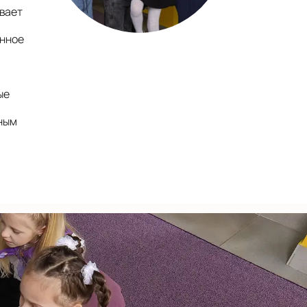
ывает
енное
ые
дным