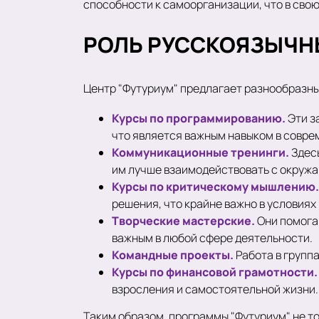
способности к самоорганизации, что в свою
РОЛЬ РУССКОЯЗЫЧН
Центр "Футуриум" предлагает разнообразные
Курсы по программированию.
Эти з
что является важным навыком в совре
Коммуникационные тренинги.
Здес
им лучше взаимодействовать с окруж
Курсы по критическому мышлению
решения, что крайне важно в условия
Творческие мастерские.
Они помога
важным в любой сфере деятельности.
Командные проекты.
Работа в групп
Курсы по финансовой грамотности
взросления и самостоятельной жизни.
Таким образом, программы "Футуриум" не т