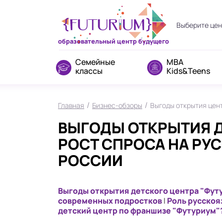
Выберите цен
Выберите ц
образовательный центр будущего
Калинингра
ЖК Вост
Семейные
MBA
классы
Kids&Teens
Москва
Ломонос
/
/
Главная
Бизнес-обзоры
Выгоды открытия цен
в Лефор
ВЫГОДЫ ОТКРЫТИЯ Д
Пермь
РОСТ СПРОСА НА Р
на Садо
РОССИИ
Санкт-Пете
ЖК Лонд
Выгоды открытия детского центра "Фут
современных подростков
|
Роль русскоя
в Кронш
детский центр по франшизе "Футуриум"
Снежинск