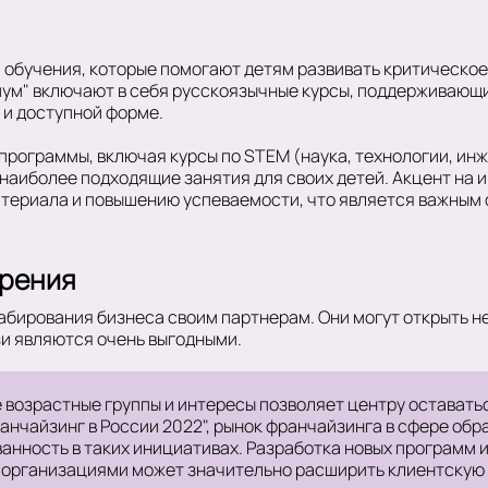
обучения, которые помогают детям развивать критическое
иум" включают в себя русскоязычные курсы, поддерживающ
 и доступной форме.
программы, включая курсы по STEM (наука, технологии, инж
 наиболее подходящие занятия для своих детей. Акцент на 
териала и повышению успеваемости, что является важным 
ирения
бирования бизнеса своим партнерам. Они могут открыть не 
и являются очень выгодными.
возрастные группы и интересы позволяет центру оставать
чайзинг в России 2022", рынок франчайзинга в сфере образ
нность в таких инициативах. Разработка новых программ и 
организациями может значительно расширить клиентскую б