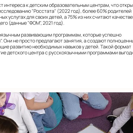
ст интереса к детским образовательным центрам, что откр
нске
исследованию "Росстата" (2022 год), более 60% родителей
х услугах для своих детей, а 75% из них считают качеств
о (данные "ФОМ", 2021 год).
линской
коязычным развивающим программам, которые успешно
м". Они не просто предлагают занятия, а создают полноценн
щие развитию необходимых навыков у детей. Такой формат
омольском
ытие детского центра с русскоязычными программами выго
те
ва